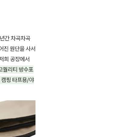
5년간 차곡차곡
어진 원단을 사서
 저희 공장에서
 고퀄리티 방수포
 캠핑 타프용/야