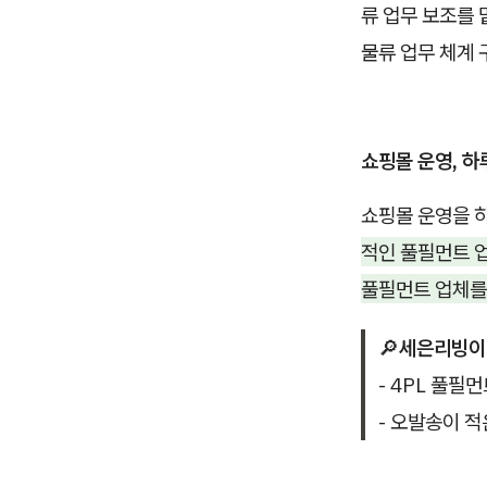
류 업무 보조를
물류 업무 체계
쇼핑몰 운영, 하
쇼핑몰 운영을 하
적인 풀필먼트 업
풀필먼트 업체를
🔎
세은리빙이
-
4PL 풀필먼
-
오발송이 적은