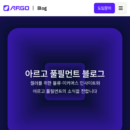
|
Blog
도입문의
Ope
아르고 풀필먼트 블로그
셀러를 위한 물류·이커머스 인사이트와
아르고 풀필먼트의 소식을 전합니다