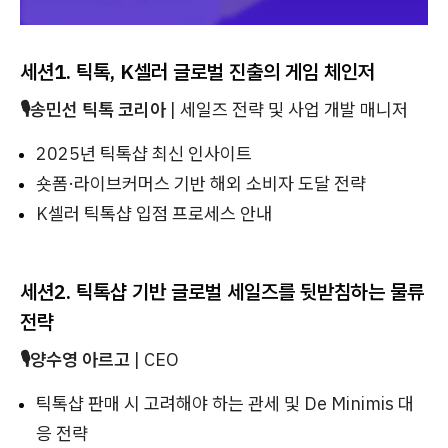
세션1. 틱톡, K셀러 글로벌 진출의 게임 체인저
🎙송민선 틱톡 코리아
|
세일즈 전략 및 사업 개발 매니저
2025년 틱톡샵 최신 인사이트
숏폼·라이브커머스 기반 해외 소비자 도달 전략
K셀러 틱톡샵 입점 프로세스 안내
세션2.
틱톡샵 기반 글로벌 세일즈를 뒷받침하는 물류
전략
🎙️양수영 아르고
|
CEO
틱톡샵 판매 시 고려해야 하는 관세 및 De Minimis 대
응 전략